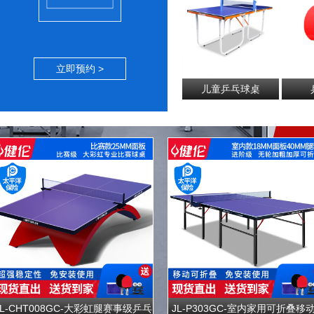
立即预约 >
儿童乒乓球桌
JL-CHT008GC-大彩虹腿赛事级乒乓
JL-P303GC-室内家用可折叠移