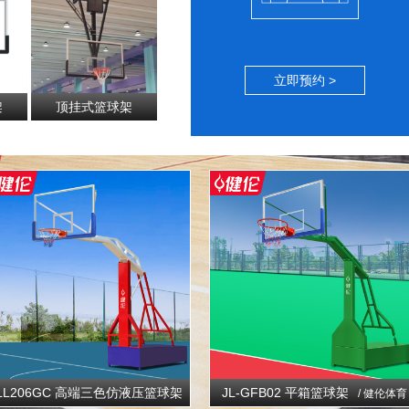
立即预约 >
架
顶挂式篮球架
LL206GC 高端三色仿液压篮球架
JL-GFB02 平箱篮球架
/ 健伦体育