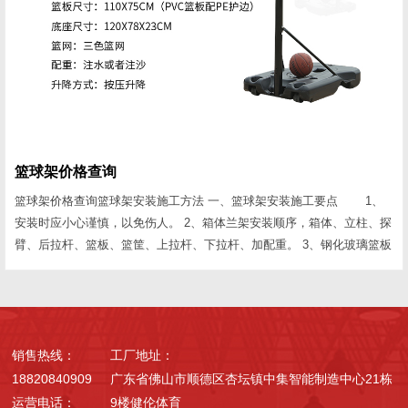
篮球架价格查询
篮球架价格查询篮球架安装施工方法 一、篮球架安装施工要点 1、
安装时应小心谨慎，以免伤人。 2、箱体兰架安装顺序，箱体、立柱、探
臂、后拉杆、篮板、篮筐、上拉杆、下拉杆、加配重。 3、钢化玻璃篮板
安装时五个连接点一定要在一个平面上，五点受力要均匀;探臂、兰板、
兰圈要成一线。探臂、兰圈严禁与玻璃兰板相接触。 4、复合玻璃钢篮板
安装后要用玻璃胶将连接点封住，以免进雨水损坏兰板。 二、篮球架安
装数据要点 1、臂长1.80m地埋...
销售热线：
工厂地址：
18820840909
广东省佛山市顺德区杏坛镇中集智能制造中心21栋
运营电话：
9楼健伦体育