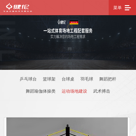
菜单
乒乓球台
篮球架
台球桌
羽毛球
舞蹈把杆
舞蹈瑜伽体操类
运动场地建设
武术搏击