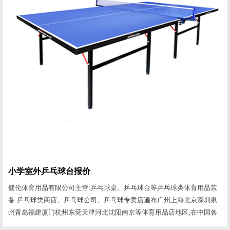
小学室外乒乓球台报价
健伦体育用品有限公司主营:乒乓球桌、乒乓球台等乒乓球类体育用品装
备.乒乓球类商店、乒乓球公司、乒乓球专卖店遍布广州上海北京深圳泉
州青岛福建厦门杭州东莞天津河北沈阳南京等体育用品店地区,在中国各
地乒乓球类市场均有批发市场。健伦采购热线：18820840909接下来健伦