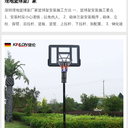
埋地篮球架厂家
深圳埋地篮球架厂家篮球架安装施工方法 一、篮球架安装施工要点
1、安装时应小心谨慎，以免伤人。 2、箱体兰架安装顺序，箱体、立
柱、探臂、后拉杆、篮板、篮筐、上拉杆、下拉杆、加配重。 3、钢化玻
璃篮板安装时五个连接点一定要在一个平面上，五点受力要均匀;探臂、
兰板、兰圈要成一线。探臂、兰圈严禁与玻璃兰板相接触。 4、复合玻璃
钢篮板安装后要用玻璃胶将连接点封住，以免进雨水损坏兰板。 二、篮
球架安装数据要点 1、臂长1.80m...