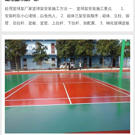
处理篮球架厂家篮球架安装施工方法 一、篮球架安装施工要点 1、
安装时应小心谨慎，以免伤人。 2、箱体兰架安装顺序，箱体、立柱、探
臂、后拉杆、篮板、篮筐、上拉杆、下拉杆、加配重。 3、钢化玻璃篮板
安装时五个连接点一定要在一个平面上，五点受力要均匀;探臂、兰板、
兰圈要成一线。探臂、兰圈严禁与玻璃兰板相接触。 4、复合玻璃钢篮板
安装后要用玻璃胶将连接点封住，以免进雨水损坏兰板。 二、篮球架安
装数据要点 1、臂长1.80m地埋...