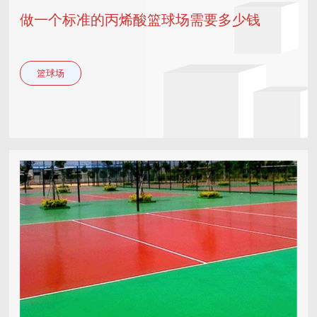
做一个标准的丙烯酸篮球场需要多少钱
篮球场