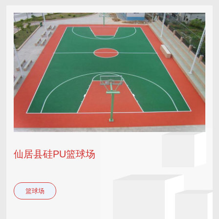
仙居县硅PU篮球场
篮球场