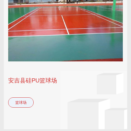
安吉县硅PU篮球场
篮球场