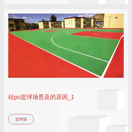
硅pu篮球场普及的原因_1
篮球场