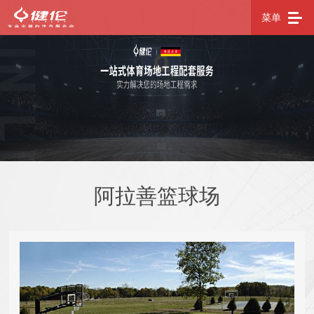
菜单
阿拉善篮球场