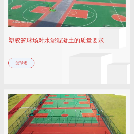
塑胶篮球场对水泥混凝土的质量要求
篮球场