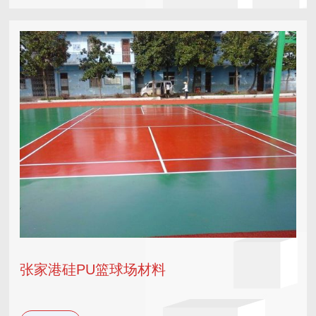
张家港硅PU篮球场材料