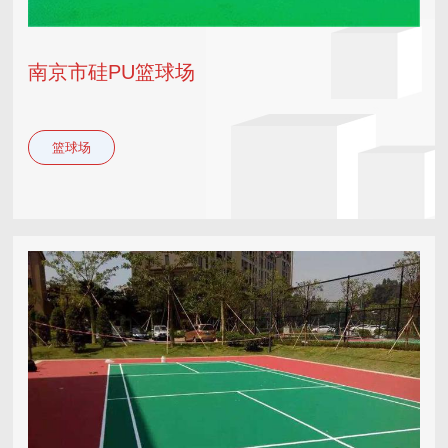
南京市硅PU篮球场
篮球场