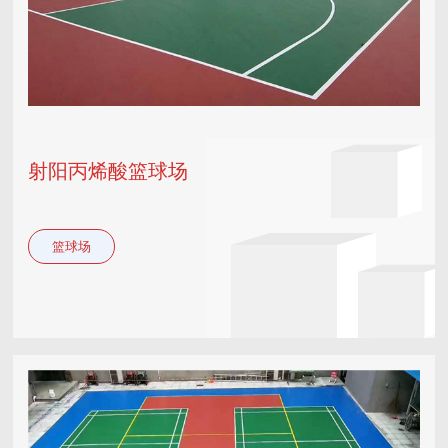
射阳丙烯酸篮球场
篮球场