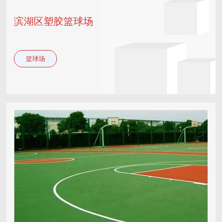
滨湖区塑胶篮球场
篮球场