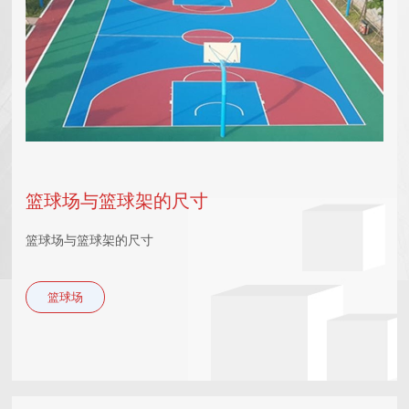
篮球场与篮球架的尺寸
篮球场与篮球架的尺寸
篮球场