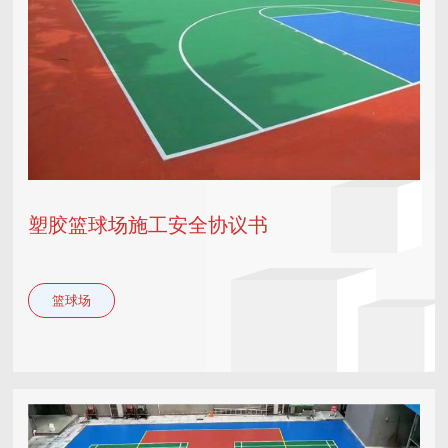
塑胶篮球场施工安全协议书
篮球场