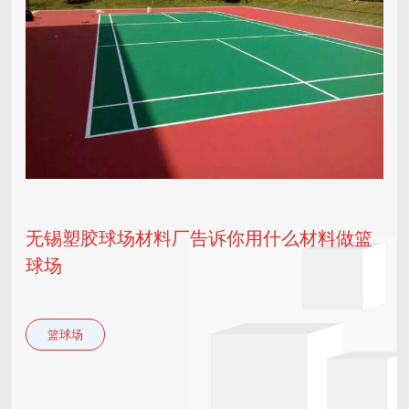
无锡塑胶球场材料厂告诉你用什么材料做篮
球场
篮球场