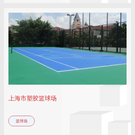
上海市塑胶篮球场
篮球场