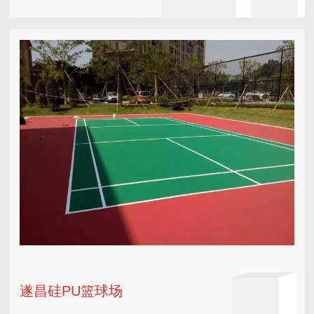
遂昌硅PU篮球场