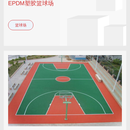
EPDM塑胶篮球场
篮球场