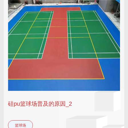
硅pu篮球场普及的原因_2
篮球场