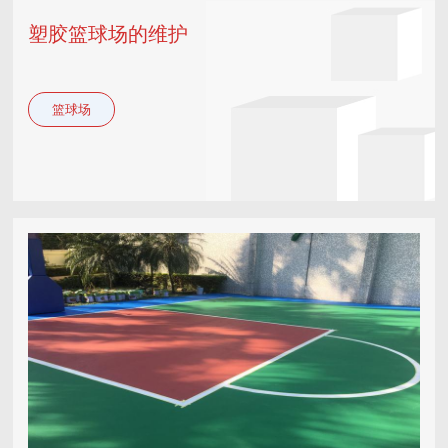
塑胶篮球场的维护
篮球场