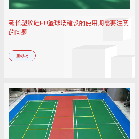
延长塑胶硅PU篮球场建设的使用期需要注意
的问题
篮球场