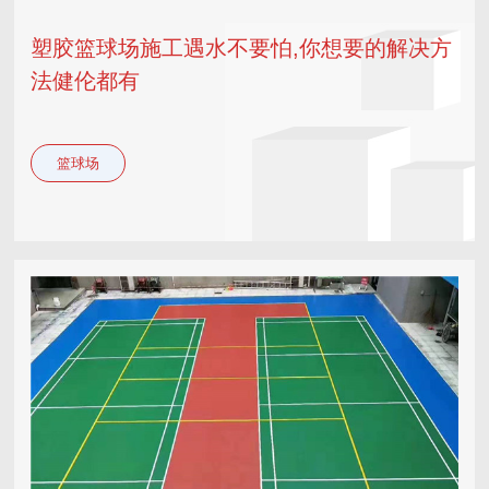
塑胶篮球场施工遇水不要怕,你想要的解决方
法健伦都有
篮球场