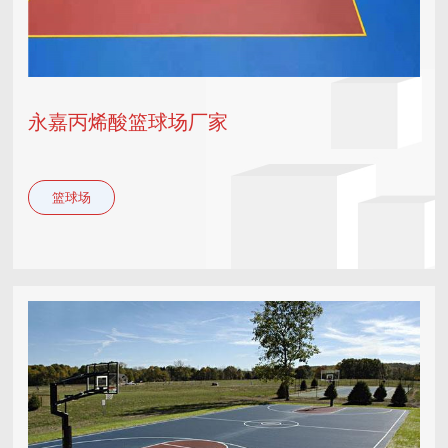
永嘉丙烯酸篮球场厂家
篮球场