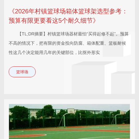
《2026年村镇篮球场箱体篮球架选型参考：
预算有限更要看这5个耐久细节》
【TL;DR摘要】村镇篮球场器材最怕“买得起修不起”。预算
不高的情况下，把有限的资金投向防腐、箱体配重、篮板耐候
性这几个决定能用几年的关键部位，比抠外形实
篮球场