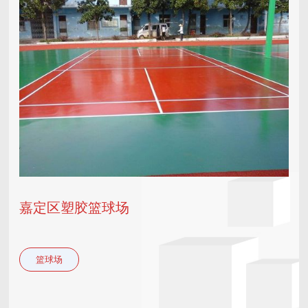
嘉定区塑胶篮球场
篮球场