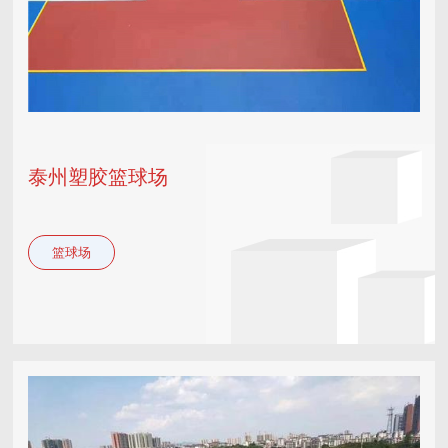
泰州塑胶篮球场
篮球场