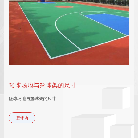
篮球场地与篮球架的尺寸
篮球场地与篮球架的尺寸
篮球场