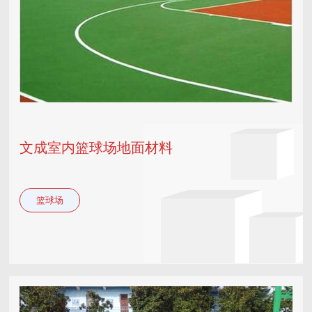
文成室内篮球场地面材料
篮球场