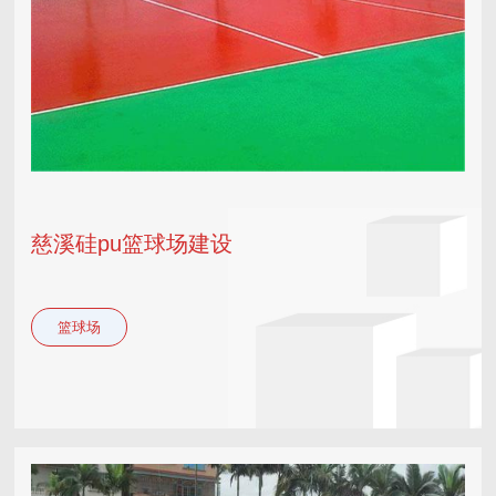
慈溪硅pu篮球场建设
篮球场