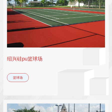
绍兴硅pu篮球场
篮球场