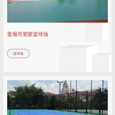
姜堰市塑胶篮球场
篮球场