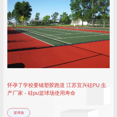
怀孕了学校要铺塑胶跑道 江苏宜兴硅PU 生
产厂家 - 硅pu篮球场使用寿命
篮球场