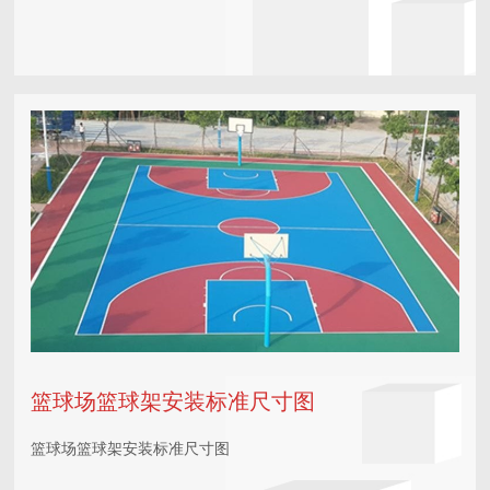
篮球场篮球架安装标准尺寸图
篮球场篮球架安装标准尺寸图