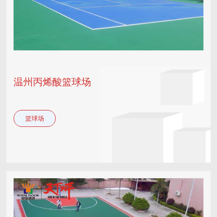
温州丙烯酸篮球场
篮球场