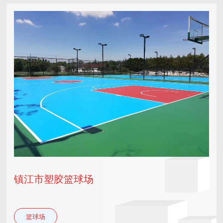
镇江市塑胶篮球场
篮球场