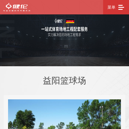
菜单
益阳篮球场