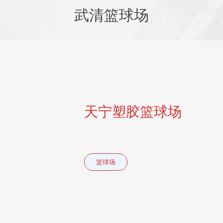
武清篮球场
天宁塑胶篮球场
篮球场