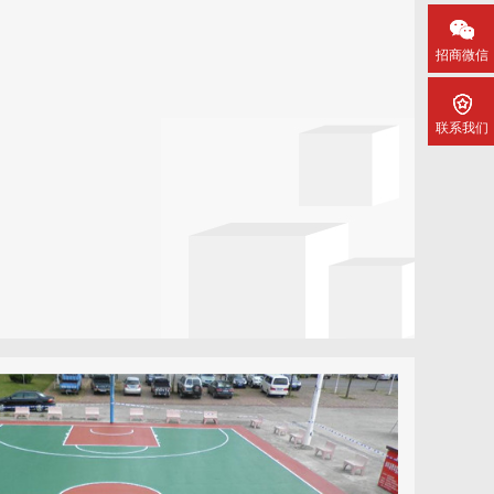
招商微信
格
联系我们