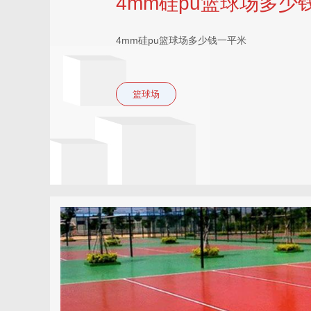
4mm硅pu篮球场多少
4mm硅pu篮球场多少钱一平米
篮球场