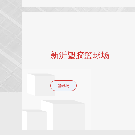
新沂塑胶篮球场
篮球场