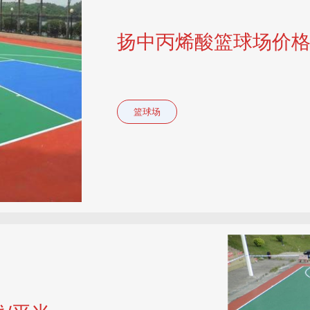
扬中丙烯酸篮球场价
篮球场