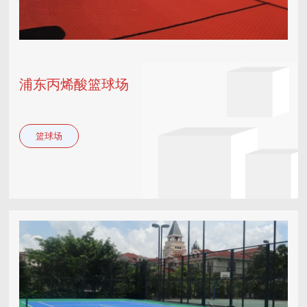
浦东丙烯酸篮球场
篮球场