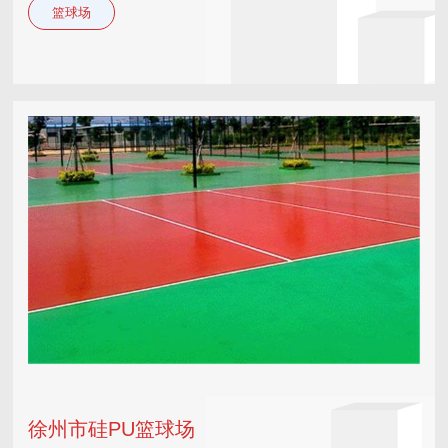
篮球场
徐州市硅PU篮球场