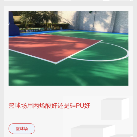
篮球场用丙烯酸好还是硅PU好
篮球场