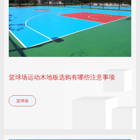
篮球场运动木地板选购有哪些注意事项
篮球场