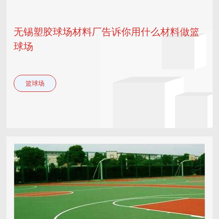
无锡塑胶球场材料厂告诉你用什么材料做篮
球场
篮球场