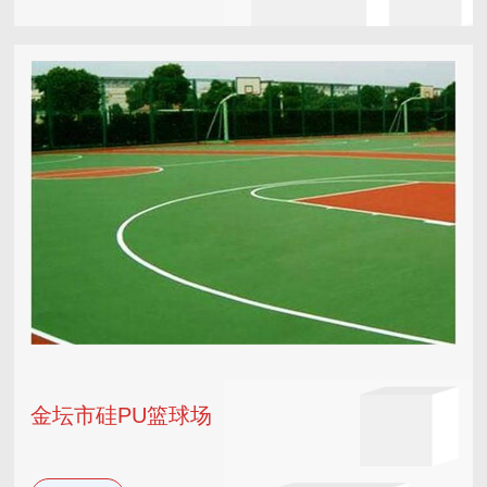
金坛市硅PU篮球场