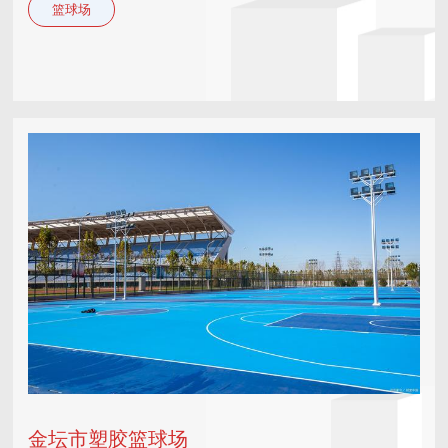
篮球场
金坛市塑胶篮球场