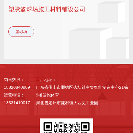
塑胶篮球场施工材料铺设公司
篮球场
销售热线：
工厂地址：
18820840909
广东省佛山市顺德区杏坛镇中集智能制造中心21栋
运营电话：
9楼健伦体育
13531410017
河北省定州市庞村镇大西丈工业园