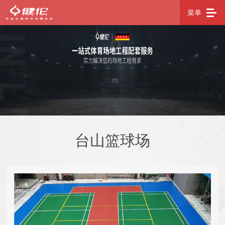
菜单
台山篮球场