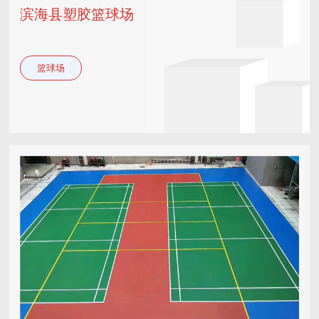
滨海县塑胶篮球场
篮球场