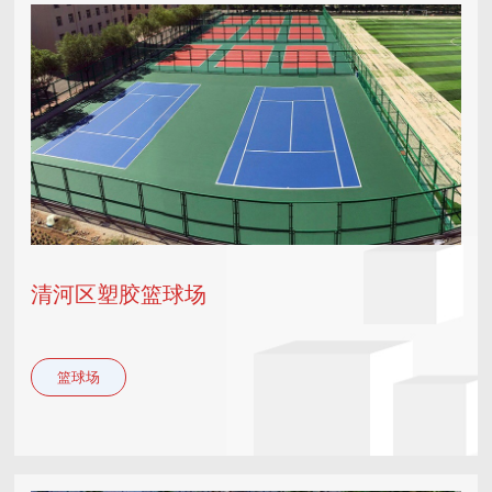
清河区塑胶篮球场
篮球场