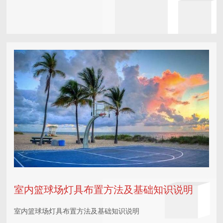
室内篮球场灯具布置方法及基础知识说明
室内篮球场灯具布置方法及基础知识说明