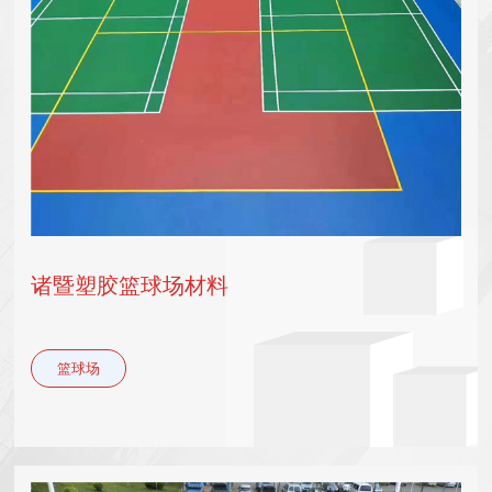
诸暨塑胶篮球场材料
篮球场