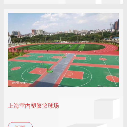
上海室内塑胶篮球场