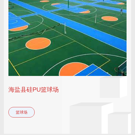
海盐县硅PU篮球场
篮球场