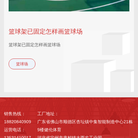
篮球架已固定怎样画篮球场
篮球架已固定怎样画篮球场
篮球场
销售热线：
工厂地址：
18820840909
广东省佛山市顺德区杏坛镇中集智能制造中心21栋
运营电话：
9楼健伦体育
13531410017
河北省定州市庞村镇大西丈工业园