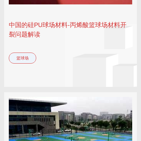
中国的硅PU球场材料-丙烯酸篮球场材料开
裂问题解读
篮球场