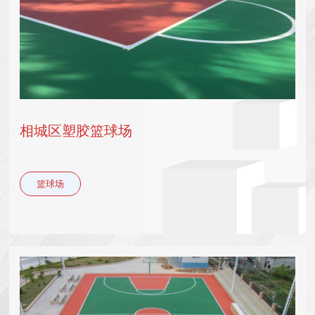
相城区塑胶篮球场
篮球场