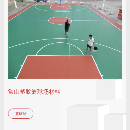
常山塑胶篮球场材料
篮球场