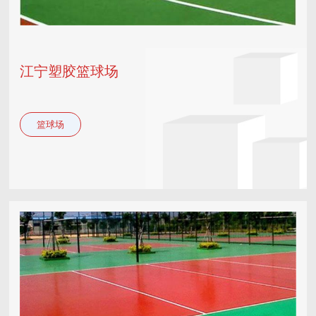
江宁塑胶篮球场
篮球场