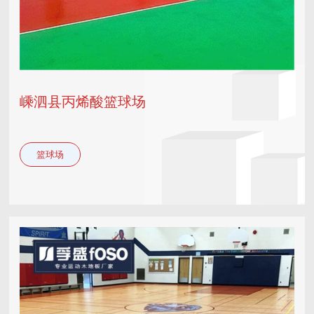
嵊泗县丙烯酸篮球场
篮球场