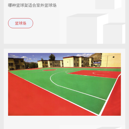
哪种篮球架适合室外篮球场
篮球场