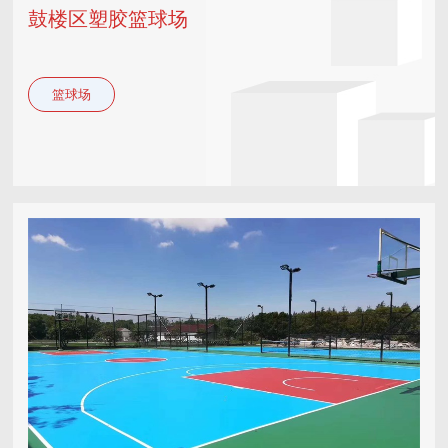
鼓楼区塑胶篮球场
篮球场