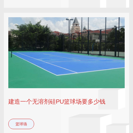
建造一个无溶剂硅PU篮球场要多少钱
篮球场