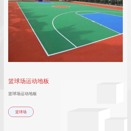
篮球场运动地板
篮球场运动地板
篮球场