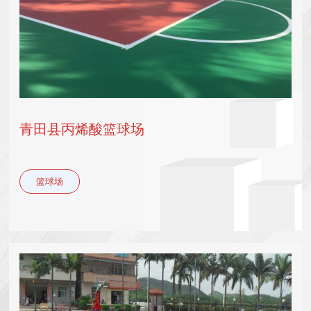
青田县丙烯酸篮球场
篮球场