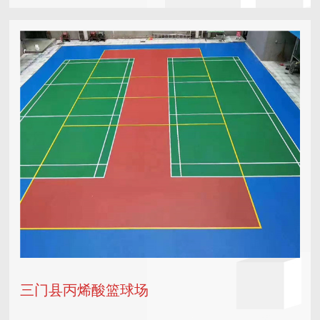
三门县丙烯酸篮球场