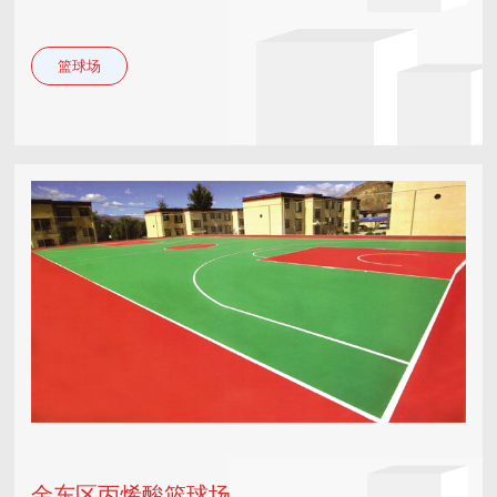
篮球场
金东区丙烯酸篮球场