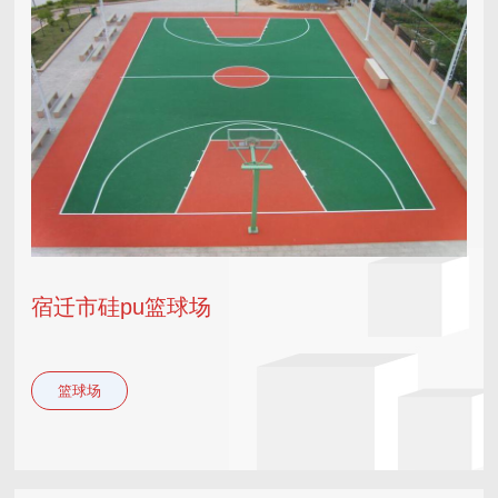
宿迁市硅pu篮球场
篮球场