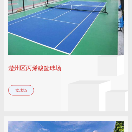
楚州区丙烯酸篮球场
篮球场