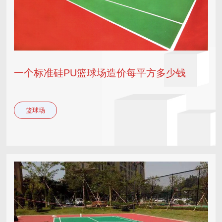
一个标准硅PU篮球场造价每平方多少钱
篮球场