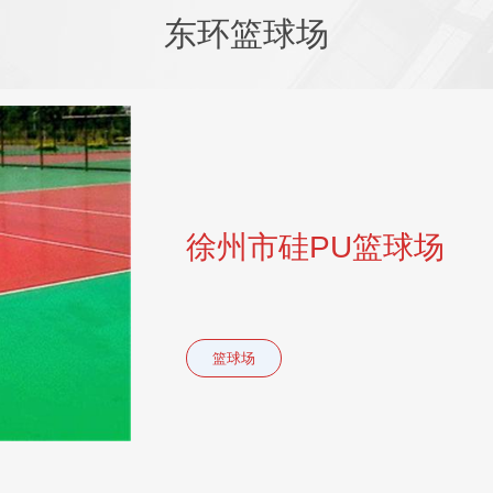
东环篮球场
徐州市硅PU篮球场
篮球场