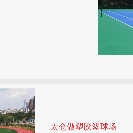
太仓做塑胶篮球场