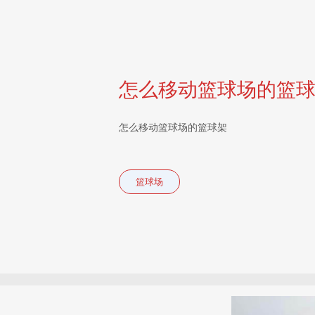
怎么移动篮球场的篮
怎么移动篮球场的篮球架
篮球场