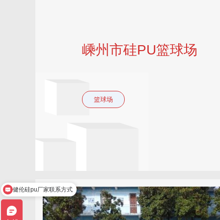
嵊州市硅PU篮球场
篮球场
健伦硅pu厂家联系方式
健伦篮球架厂家联系方式