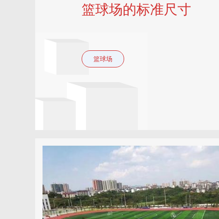
篮球场的标准尺寸
篮球场