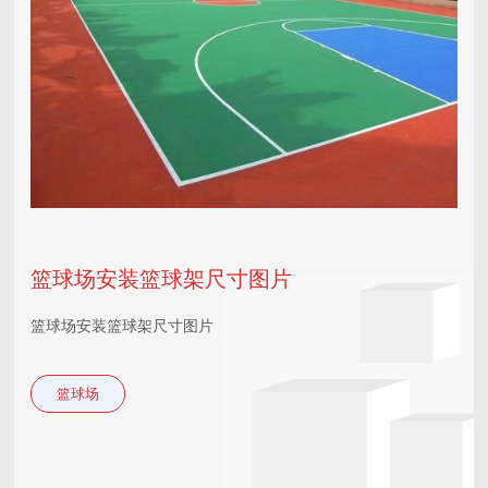
篮球场安装篮球架尺寸图片
篮球场安装篮球架尺寸图片
篮球场