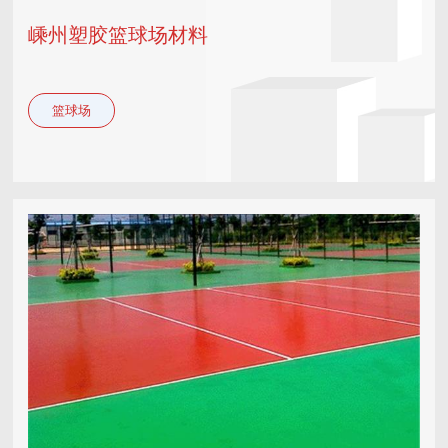
嵊州塑胶篮球场材料
篮球场