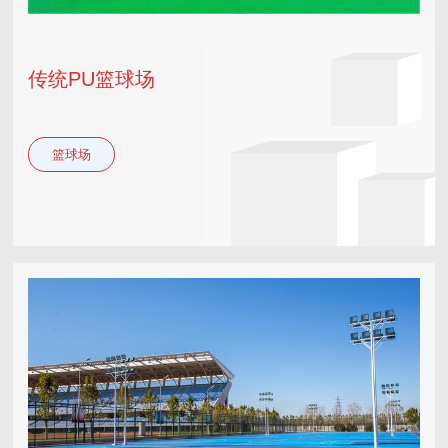
传统PU篮球场
篮球场