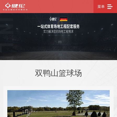
菜单
双鸭山篮球场