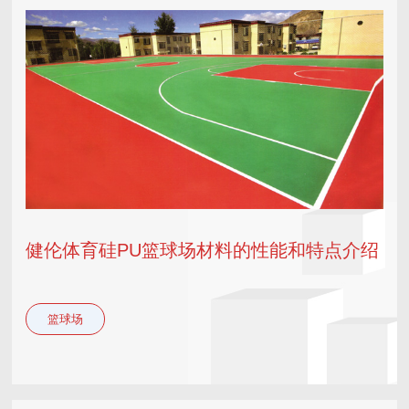
健伦体育硅PU篮球场材料的性能和特点介绍
篮球场