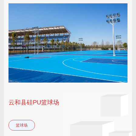
云和县硅PU篮球场
篮球场