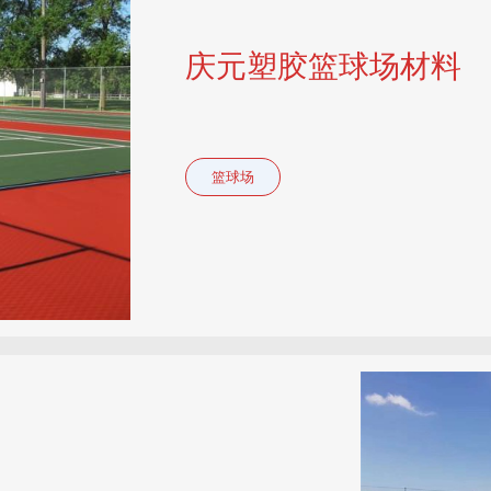
庆元塑胶篮球场材料
篮球场