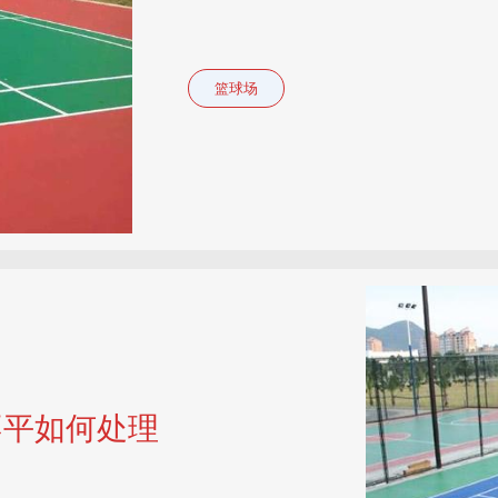
篮球场
不平如何处理