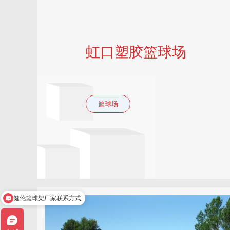
虹口塑胶篮球场
篮球场
篮球场地板价格一般多少钱一平方