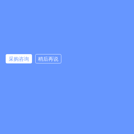
采购咨询
稍后再说
销售热线：
工厂地址：
18820840909
广东省佛山市顺德区杏坛镇中集智能制造中心21栋
运营电话：
9楼健伦体育
13531410017
河北省定州市庞村镇大西丈工业园