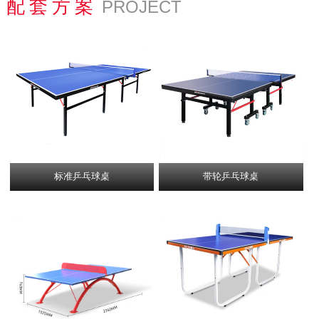
配套方案
PROJECT
标准乒乓球桌
带轮乒乓球桌