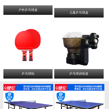
户外乒乓球桌
儿童乒乓球桌
乒乓球拍
乒乓球训练器