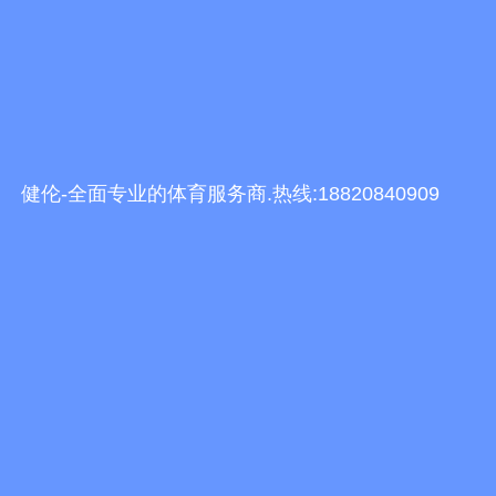
舞蹈把杆
瑜伽体操
健伦-全面专业的体育服务商.热线:18820840909
运动场地建设
运动地胶板材