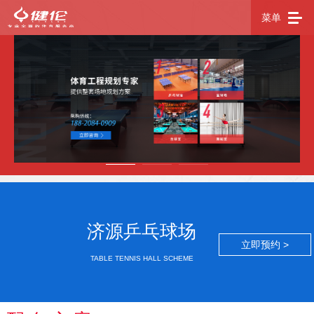
菜单
济源乒乓球场
立即预约 >
TABLE TENNIS HALL SCHEME