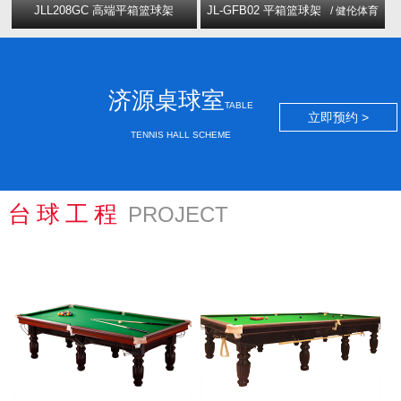
JLL208GC 高端平箱篮球架
JL-GFB02 平箱篮球架
/ 健伦体育
/ 健伦体育
济源桌球室
TABLE
立即预约 >
TENNIS HALL SCHEME
台球工程
PROJECT