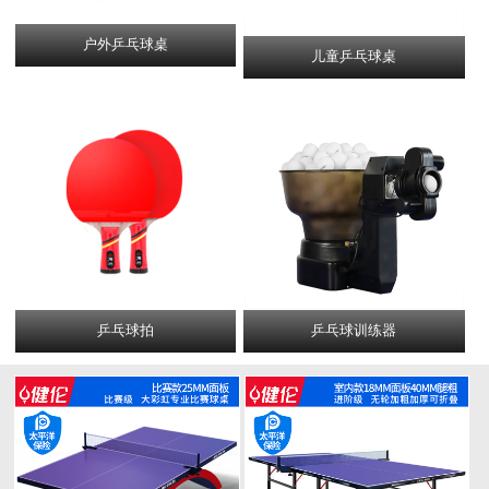
户外乒乓球桌
儿童乒乓球桌
乒乓球拍
乒乓球训练器