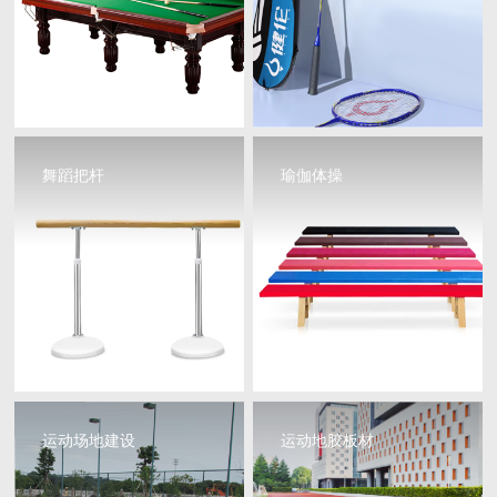
舞蹈把杆
瑜伽体操
运动场地建设
运动地胶板材