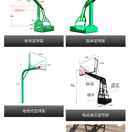
标准篮球架
箱体篮球架
地埋式篮球架
电动液压篮球架