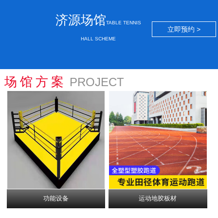
济源场馆
TABLE TENNIS
立即预约 >
HALL SCHEME
场馆方案
PROJECT
功能设备
运动地胶板材