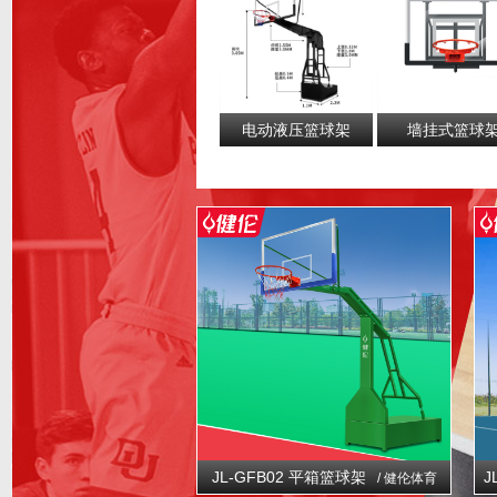
电动液压篮球架
墙挂式篮球
JL-GFB02 平箱篮球架
J
/ 健伦体育