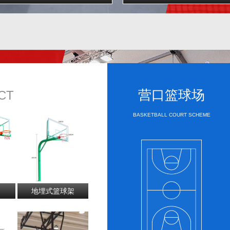
准乒乓球台
/ 健伦体育
/ 健伦体育
营口篮球场
CT
BASKETBALL COURT SCHEME
地埋式篮球架