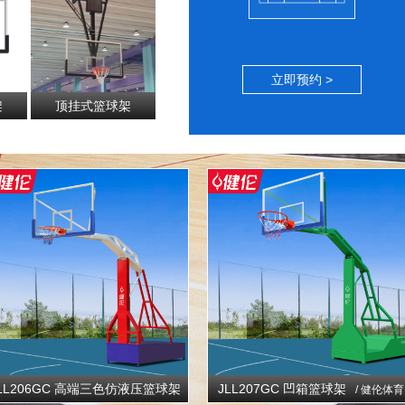
立即预约 >
架
顶挂式篮球架
LL206GC 高端三色仿液压篮球架
JLL207GC 凹箱篮球架
/ 健伦体育