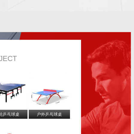
JECT
轮乒乓球桌
户外乒乓球桌