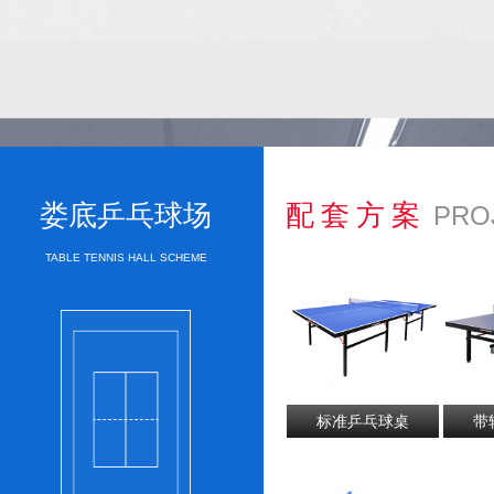
娄底乒乓球场
配套方案
PRO
TABLE TENNIS HALL SCHEME
标准乒乓球桌
带