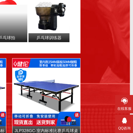
乒乓球拍
乒乓球训练器
在线客服
QQ咨询
动标
JLP328GC-室内标准比赛乒乓球桌