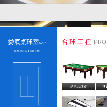
/ 健伦体育
/ 健伦体育
娄底桌球室
台球工程
PRO
TABLE
TENNIS HALL SCHEME
黑八台球桌
斯