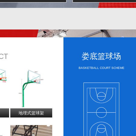
乒乓球台
准乒乓球台
/ 健伦体育
/ 健伦体育
娄底篮球场
CT
BASKETBALL COURT SCHEME
地埋式篮球架