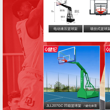
电动液压篮球架
墙挂式篮球
JLL207GC 凹箱篮球架
/ 健伦体育