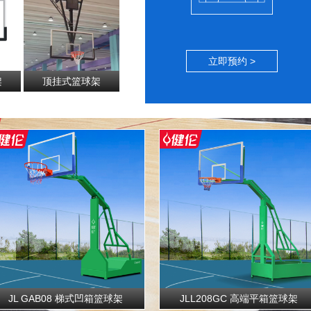
立即预约 >
架
顶挂式篮球架
JL GAB08 梯式凹箱篮球架
JLL208GC 高端平箱篮球架