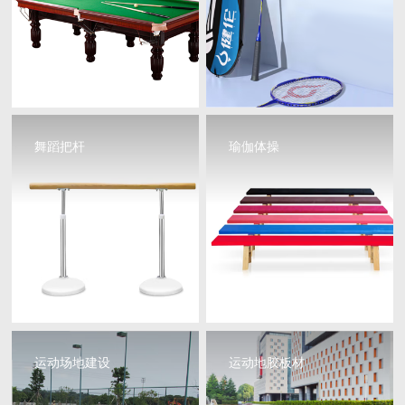
舞蹈把杆
瑜伽体操
运动场地建设
运动地胶板材