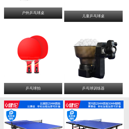
户外乒乓球桌
儿童乒乓球桌
乒乓球拍
乒乓球训练器