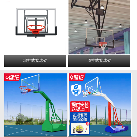
墙挂式篮球架
顶挂式篮球架