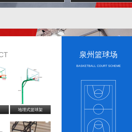
准乒乓球台
乒乓球台
/ 健伦体育
/ 健伦体育
泉州篮球场
CT
BASKETBALL COURT SCHEME
地埋式篮球架