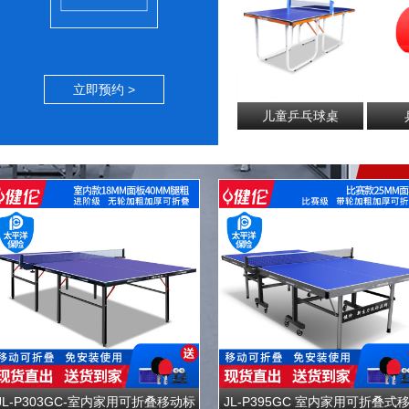
立即预约 >
儿童乒乓球桌
JL-P303GC-室内家用可折叠移动标
JL-P395GC 室内家用可折叠式