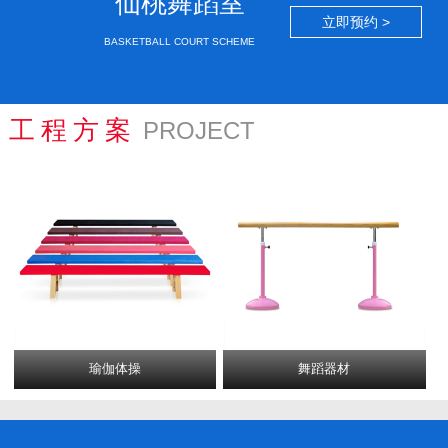
仙桃舞蹈室
立即预约 >
BASKETBALL COURT SCHEME
工程方案
PROJECT
瑜伽体操
舞蹈器材