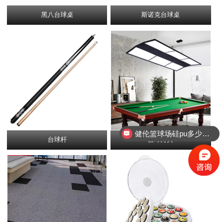
黑八台球桌
斯诺克台球桌
健伦篮球场硅pu多少钱/平方米？
台球杆
台球灯具