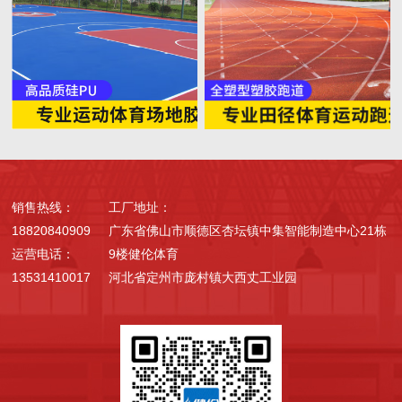
销售热线：
工厂地址：
18820840909
广东省佛山市顺德区杏坛镇中集智能制造中心21栋
运营电话：
9楼健伦体育
13531410017
河北省定州市庞村镇大西丈工业园