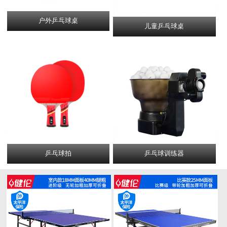
户外乒乓球桌
儿童乒乓球桌
乒乓球拍
乒乓球训练器