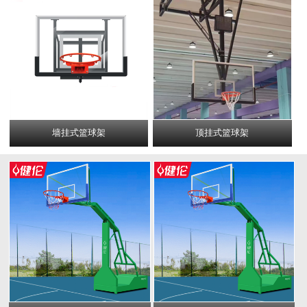
墙挂式篮球架
顶挂式篮球架