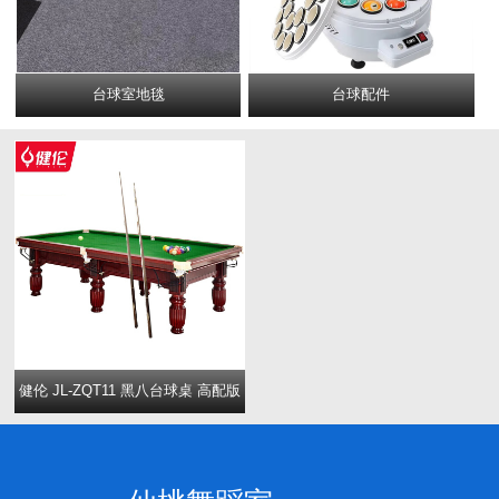
台球室地毯
台球配件
健伦 JL-ZQT11 黑八台球桌 高配版
/ 健伦体育