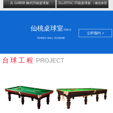
JL GAB08 梯式凹箱篮球架
JLL207GC 凹箱篮球架
/ 健伦体育
/ 健伦体育
仙桃桌球室
TABLE
立即预约 >
TENNIS HALL SCHEME
台球工程
PROJECT