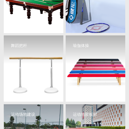
舞蹈把杆
瑜伽体操
运动场地建设
运动地胶板材