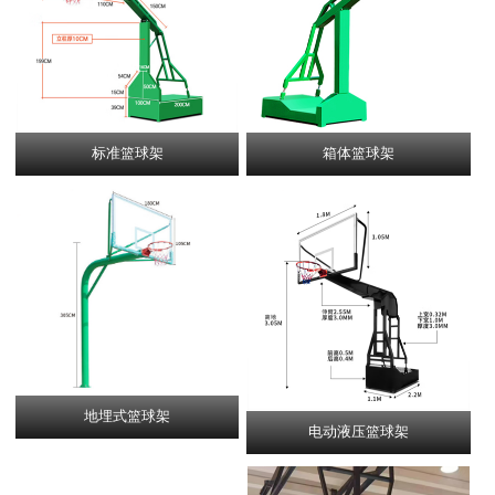
标准篮球架
箱体篮球架
地埋式篮球架
电动液压篮球架