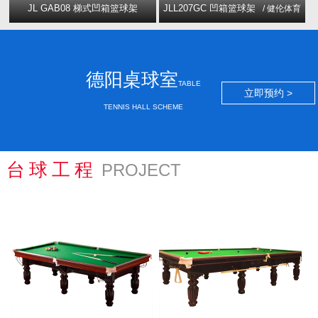
JL GAB08 梯式凹箱篮球架
JLL207GC 凹箱篮球架
/ 健伦体育
/ 健伦体育
德阳桌球室
TABLE
立即预约 >
TENNIS HALL SCHEME
台球工程
PROJECT