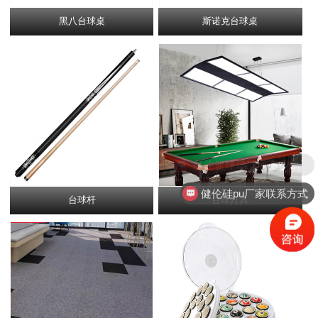
黑八台球桌
斯诺克台球桌
健伦硅pu厂家联系方式
台球杆
台球灯具