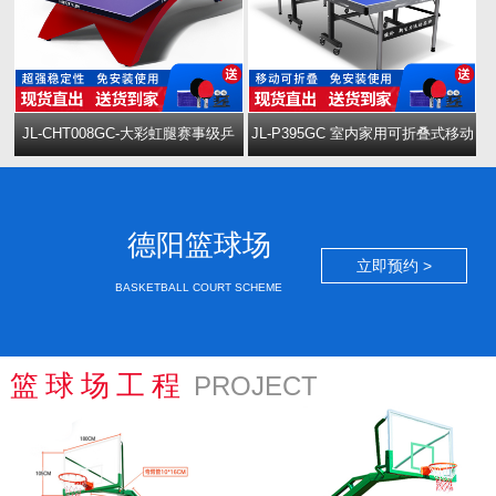
JL-CHT008GC-大彩虹腿赛事级乒
JL-P395GC 室内家用可折叠式移动
乓球桌
乒乓球台
/ 健伦体育
/ 健伦体育
德阳篮球场
立即预约 >
BASKETBALL COURT SCHEME
篮球场工程
PROJECT