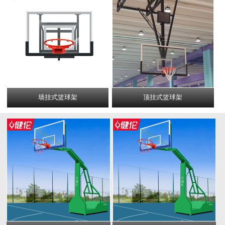
墙挂式篮球架
顶挂式篮球架