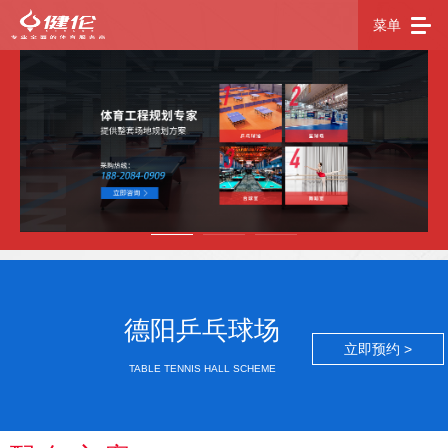
菜单
德阳乒乓球场
立即预约 >
TABLE TENNIS HALL SCHEME