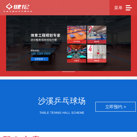
菜单
沙溪乒乓球场
立即预约 >
TABLE TENNIS HALL SCHEME