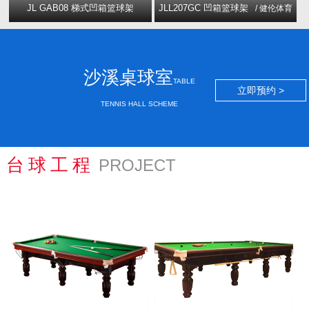
JL GAB08 梯式凹箱篮球架
JLL207GC 凹箱篮球架
/ 健伦体育
/ 健伦体育
沙溪桌球室
TABLE
立即预约 >
TENNIS HALL SCHEME
台球工程
PROJECT