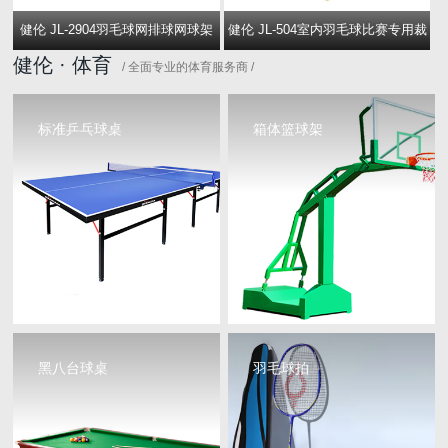
健伦 JL-2904羽毛球网排球网球架
健伦 JL-504室内羽毛球比赛专用裁
健伦 · 体育
/ 全面专业的体育服务商 /
子便携训练比赛专用
判椅移动式裁判椅底座带滚轮
/ 健伦体育
/ 健伦体育
标准乒乓球桌
箱体篮球架
黑八台球桌
羽毛球拍