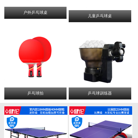
户外乒乓球桌
儿童乒乓球桌
乒乓球拍
乒乓球训练器