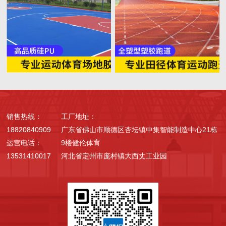
销售热线：
工厂地址：
18820840909
广东省佛山市顺德区杏坛镇中集智能制造中心21栋
运营电话：
9楼健伦体育
13531410017
河北省定州市庞村镇大西丈工业园