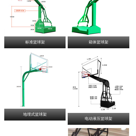
标准篮球架
箱体篮球架
地埋式篮球架
电动液压篮球架