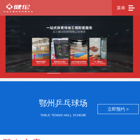
菜单
鄂州乒乓球场
立即预约 >
TABLE TENNIS HALL SCHEME