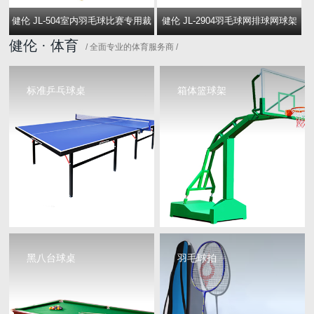
健伦 JL-504室内羽毛球比赛专用裁
健伦 JL-2904羽毛球网排球网球架
健伦 · 体育
/ 全面专业的体育服务商 /
判椅移动式裁判椅底座带滚轮
子便携训练比赛专用
/ 健伦体育
/ 健伦体育
标准乒乓球桌
箱体篮球架
黑八台球桌
羽毛球拍