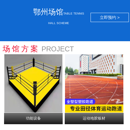
鄂州场馆
TABLE TENNIS
立即预约 >
HALL SCHEME
场馆方案
PROJECT
功能设备
运动地胶板材