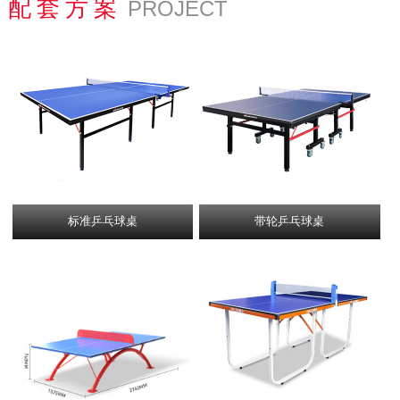
配套方案
PROJECT
标准乒乓球桌
带轮乒乓球桌