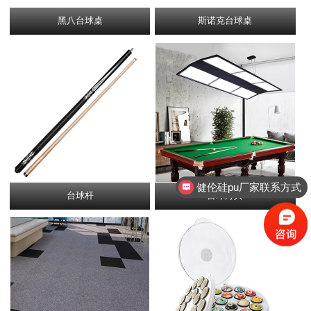
黑八台球桌
斯诺克台球桌
健伦硅pu厂家联系方式
台球杆
台球灯具