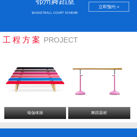
鄂州舞蹈室
立即预约 >
BASKETBALL COURT SCHEME
工程方案
PROJECT
瑜伽体操
舞蹈器材