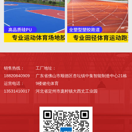
销售热线：
工厂地址：
18820840909
广东省佛山市顺德区杏坛镇中集智能制造中心21栋
运营电话：
9楼健伦体育
13531410017
河北省定州市庞村镇大西丈工业园