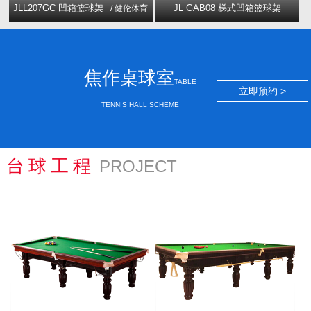
JLL207GC 凹箱篮球架
JL GAB08 梯式凹箱篮球架
/ 健伦体育
/ 健伦体育
焦作桌球室
TABLE
立即预约 >
TENNIS HALL SCHEME
台球工程
PROJECT