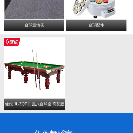
台球室地毯
台球配件
健伦 JL-ZQT11 黑八台球桌 高配版
/ 健伦体育