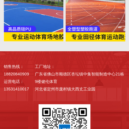
销售热线：
工厂地址：
18820840909
广东省佛山市顺德区杏坛镇中集智能制造中心21栋
运营电话：
9楼健伦体育
13531410017
河北省定州市庞村镇大西丈工业园