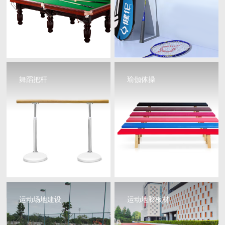
舞蹈把杆
瑜伽体操
运动场地建设
运动地胶板材