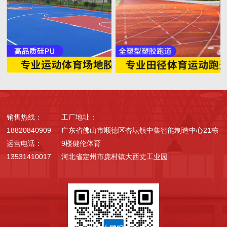
销售热线：
工厂地址：
18820840909
广东省佛山市顺德区杏坛镇中集智能制造中心21栋
运营电话：
9楼健伦体育
13531410017
河北省定州市庞村镇大西丈工业园