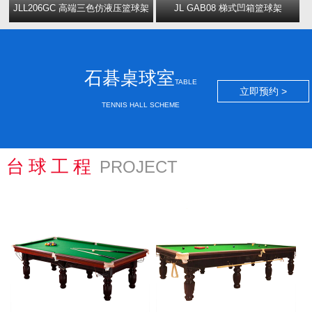
JLL206GC 高端三色仿液压篮球架
JL GAB08 梯式凹箱篮球架
/ 健伦体育
/ 健伦体育
石碁桌球室
TABLE
立即预约 >
TENNIS HALL SCHEME
台球工程
PROJECT