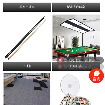
黑八台球桌
斯诺克台球桌
健伦篮球场硅pu多少钱/平方米？
台球杆
台球灯具