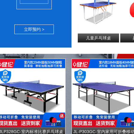
立即预约 >
儿童乒乓球桌
JLP328GC-室内标准比赛乒乓球桌
JL-P303GC-室内家用可折叠移