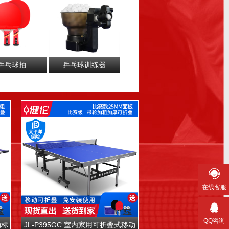
乒乓球拍
乒乓球训练器
在线客服
QQ咨询
动标
JL-P395GC 室内家用可折叠式移动