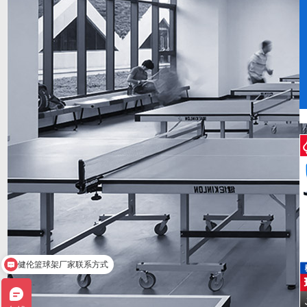
篮球场地板价格一般多少钱一平方