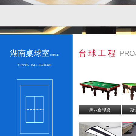
/ 健伦体育
/ 健伦体育
湖南桌球室
台球工程
PRO
TABLE
TENNIS HALL SCHEME
黑八台球桌
斯