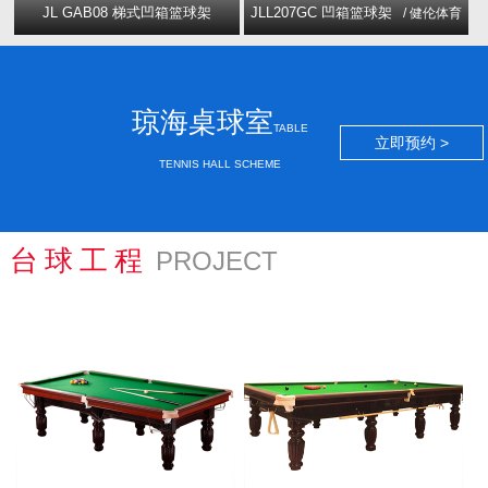
JL GAB08 梯式凹箱篮球架
JLL207GC 凹箱篮球架
/ 健伦体育
/ 健伦体育
琼海桌球室
TABLE
立即预约 >
TENNIS HALL SCHEME
台球工程
PROJECT