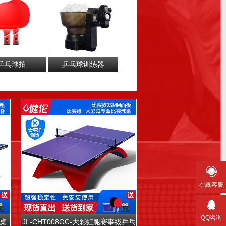
乒乓球拍
乒乓球训练器
在线客服
QQ咨询
球桌
JL-CHT008GC-大彩虹腿赛事级乒乓