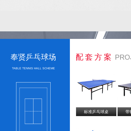
奉贤乒乓球场
配套方案
PRO
TABLE TENNIS HALL SCHEME
标准乒乓球桌
带