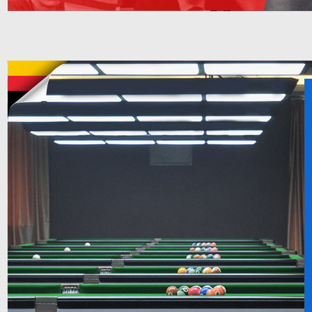
/ 健伦体育