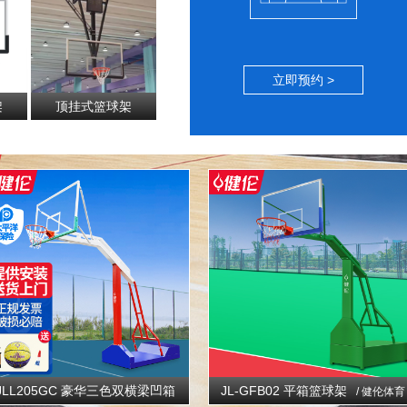
立即预约 >
架
顶挂式篮球架
JLL205GC 豪华三色双横梁凹箱
JL-GFB02 平箱篮球架
/ 健伦体育